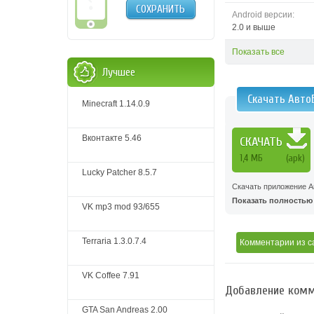
СОХРАНИТЬ
Android версии:
2.0 и выше
Показать все
Лучшее
Скачать Авто
Minecraft 1.14.0.9
Вконтакте 5.46
СКАЧАТЬ
1,4 MБ
(apk)
Lucky Patcher 8.5.7
Скачать приложение Ав
Показать полностью .
VK mp3 mod 93/655
Terraria 1.3.0.7.4
Комментарии
из с
VK Coffee 7.91
Добавление комм
GTA San Andreas 2.00