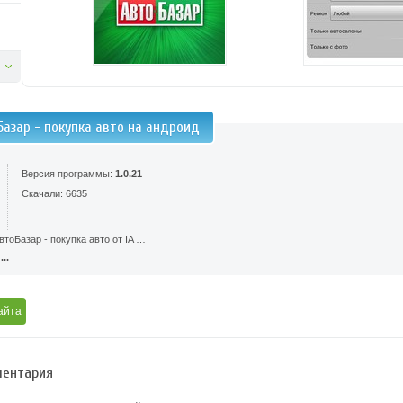
Базар - покупка авто на андроид
Версия программы:
1.0.21
Скачали: 6635
тоБазар - покупка авто от IA …
..
айта
ентария