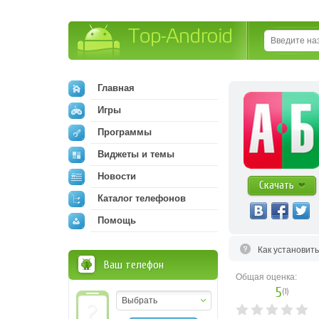
Top-Android
Главная
Игры
Программы
Виджеты и темы
Новости
Скачать
Каталог телефонов
Помощь
Как установит
Ваш телефон
Общая оценка:
5
(
1
)
Выбрать