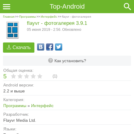
Top-Android
Главная
>>
Программы
>>
Интерфейс
>>
flayvr - фотогалерея
flayvr - фотогалерея 3.9.1
05 июня 2019 - 2:56. Обновлено
Скачать
Как установить?
Общая оценка:
5
(
1
)
Android версии:
2.2 и выше
Категория:
Программы
»
Интерфейс
Разработчик:
Flayvr Media Ltd.
Языки: