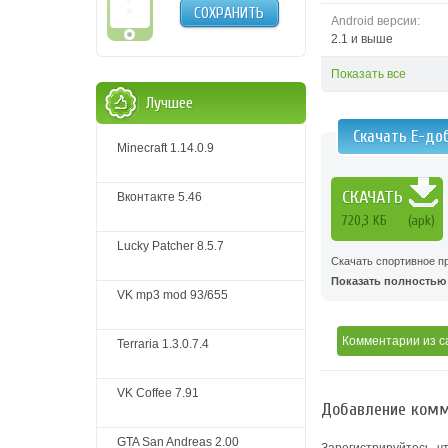
СОХРАНИТЬ
Android версии:
2.1 и выше
Показать все
Лучшее
Скачать Е-до
Minecraft 1.14.0.9
СКАЧАТЬ
Вконтакте 5.46
720,3 KБ
(apk)
Lucky Patcher 8.5.7
Скачать спортивное п
Показать полностью .
VK mp3 mod 93/655
Комментарии
из с
Terraria 1.3.0.7.4
VK Coffee 7.91
Добавление комм
GTA San Andreas 2.00