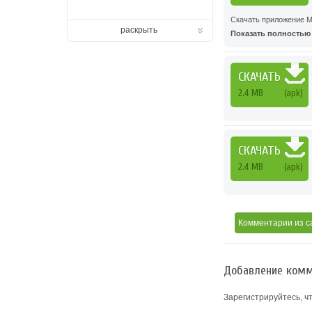
Скачать приложение Мо
раскрыть
Показать полностью .
СКАЧАТЬ
2.4 MB
(apk)
СКАЧАТЬ
2.4 MB
(apk)
Комментарии
из с
Добавление комм
Зарегистрируйтесь, ч