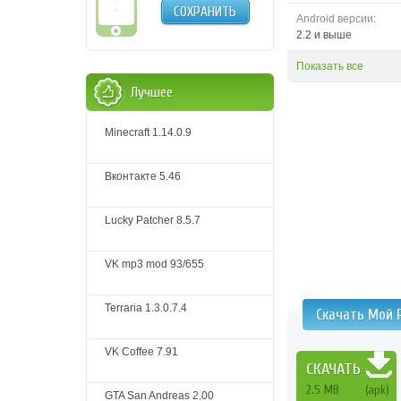
СОХРАНИТЬ
Android версии:
2.2 и выше
Показать все
Лучшее
Minecraft 1.14.0.9
Вконтакте 5.46
Lucky Patcher 8.5.7
VK mp3 mod 93/655
Terraria 1.3.0.7.4
Скачать Мой P
VK Coffee 7.91
СКАЧАТЬ
2.5 MB
(apk)
GTA San Andreas 2.00