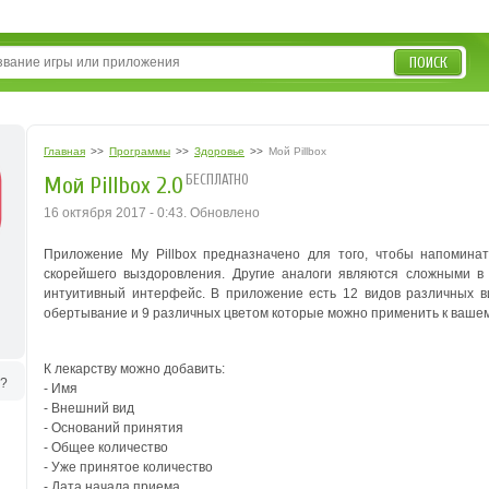
ПОИСК
Главная
>>
Программы
>>
Здоровье
>>
Мой Pillbox
БЕСПЛАТНО
Мой Pillbox 2.0
16 октября 2017 - 0:43. Обновлено
Приложение My Pillbox предназначено для того, чтобы напомина
скорейшего выздоровления. Другие аналоги являются сложными в 
интуитивный интерфейс. В приложение есть 12 видов различных вид
обертывание и 9 различных цветом которые можно применить к вашем
К лекарству можно добавить:
ь?
- Имя
- Внешний вид
- Оснований принятия
- Общее количество
- Уже принятое количество
- Дата начала приема