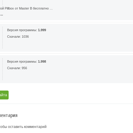
й Pillbox от Master B бесплатно …
..
Версия программы:
1.999
Скачали: 1036
Версия программы:
1.998
Скачали: 956
айта
ентария
тобы оставить комментарий