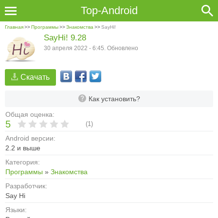
Top-Android
Главная
>>
Программы
>>
Знакомства
>>
SayHi!
SayHi! 9.28
30 апреля 2022 - 6:45. Обновлено
Скачать
Как установить?
Общая оценка:
5
(
1
)
Android версии:
2.2 и выше
Категория:
Программы
»
Знакомства
Разработчик:
Say Hi
Языки: