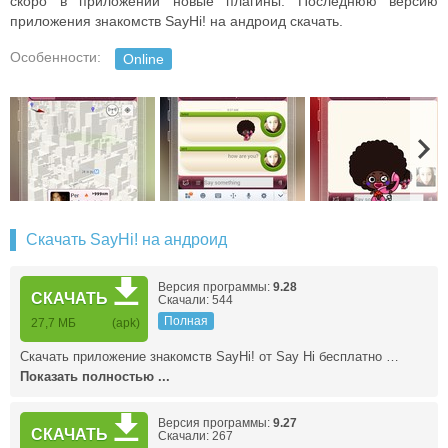
скоро в приложении новые плагины. Последнюю версию
приложения знакомств SayHi! на андроид скачать.
Особенности:
Online
Скачать SayHi! на андроид
Версия программы:
9.28
СКАЧАТЬ
Скачали: 544
Полная
27,7 МБ
(apk)
Скачать приложение знакомств SayHi! от Say Hi бесплатно …
Показать полностью ...
Версия программы:
9.27
СКАЧАТЬ
Скачали: 267