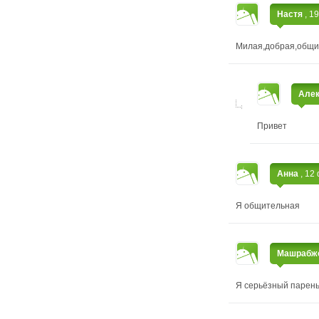
Настя
, 1
Милая,добрая,общи
Але
Привет
Анна
, 12
Я общительная
Машрабж
Я серьёзный парень