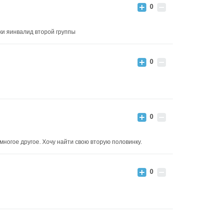
0
ки яинвалид второй группы
0
0
многое другое. Хочу найти свою вторую половинку.
0