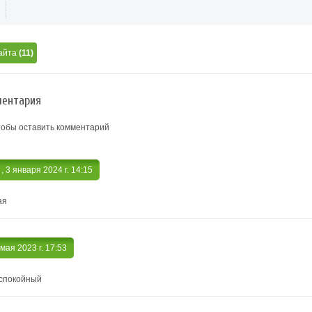
айта
(11)
ентария
тобы оставить комментарий
а
, 3 января 2024 г. 14:15
ая
 мая 2023 г. 17:53
 спокойный