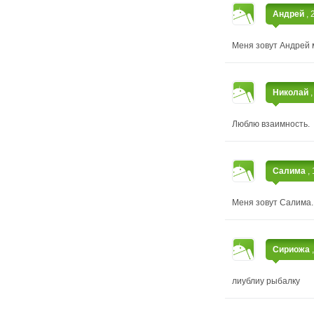
Андрей
,
Меня зовут Андрей 
Николай
Люблю взаимность.
Салима
,
Меня зовут Салима. 
Сириожа
лиублиу рыбалку