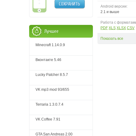
СОХРАНИТЬ
Android версии:
2.1 и выше
Работа с форматам
PDF
XLS
XLSX
CSV
Лучшее
Показать все
Minecraft 1.14.0.9
Вконтакте 5.46
Lucky Patcher 8.5.7
VK mp3 mod 93/655
Terraria 1.3.0.7.4
VK Coffee 7.91
GTA San Andreas 2.00