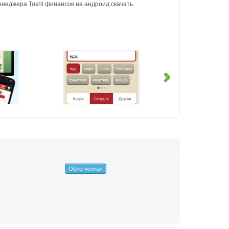
енеджера Toshl финансов на андроид скачать.
Облегчённая