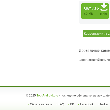
СКАЧАТЬ
4.2 MB
(apk)
Комментарии
из с
Добавление комм
Зарегистрируйтесь, ч
© 2025
Top-Android.org
- последние официальные apk файл
Обратная связь
FAQ
ВК
FaceBook
Twitter