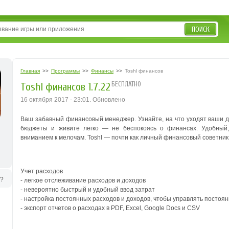
ПОИСК
Главная
>>
Программы
>>
Финансы
>>
Toshl финансов
БЕСПЛАТНО
Toshl финансов 1.7.22
16 октября 2017 - 23:01. Обновлено
Ваш забавный финансовый менеджер. Узнайте, на что уходят ваши де
бюджеты и живите легко — не беспокоясь о финансах.
Удобный
вниманием к мелочам. Toshl — почти как личный финансовый советник, 
Учет расходов
ь?
- легкое отслеживание расходов и доходов
- невероятно быстрый и удобный ввод затрат
- настройка постоянных расходов и доходов, чтобы управлять посто
- экспорт отчетов о расходах в PDF, Excel, Google Docs и CSV