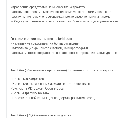
Управление средствами на множестве устройств
- автосинхронизация между несколькими устройствами и toshl.com
- доступ к личному учету отовсюду, просто введите логин и пароль
- общий учет семейных средств вместе с близкими в одной учетной за
Графики и резервные копии на toshl.com
- управление средствами на большом экране
- визуализация финансов с помощью инфографики
- автоматическое сохранение и резервное копирование ваших данных
Toshl Pro (обновление в приложении). Возможности платной версии:
- Несколько бюджетов
- Несколько ежемесячных доходов и повторяющихся
- Экспорт в PDF, Excel, Google Docs
- Больше графики на веб-
- Положительной кармы для поддержки развития Toshl;)
Toshl Pro - $ 1,99 ежемесячной подписки