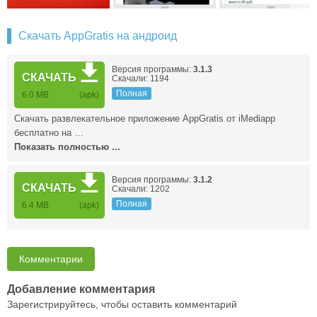
Скачать AppGratis на андроид
Версия программы:
3.1.3
СКАЧАТЬ
Скачали: 1194
Полная
6.0 MB
(apk)
Скачать развлекательное приложение AppGratis от iMediapp
бесплатно на …
Показать полностью ...
Версия программы:
3.1.2
СКАЧАТЬ
Скачали: 1202
Полная
6.4 MB
(apk)
Комментарии
Добавление комментария
Зарегистрируйтесь, чтобы оставить комментарий