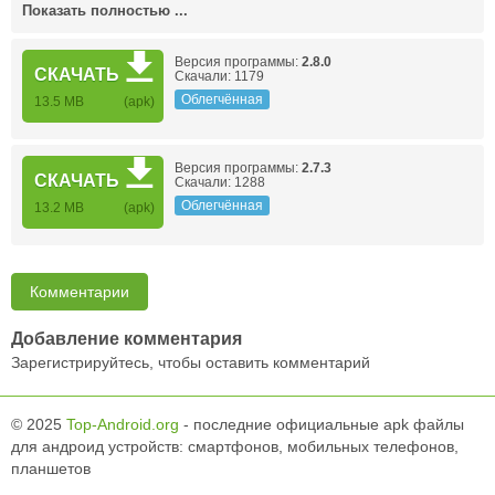
Показать полностью ...
Версия программы:
2.8.0
СКАЧАТЬ
Скачали: 1179
Облегчённая
13.5 MB
(apk)
Версия программы:
2.7.3
СКАЧАТЬ
Скачали: 1288
Облегчённая
13.2 MB
(apk)
Комментарии
Добавление комментария
Зарегистрируйтесь, чтобы оставить комментарий
© 2025
Top-Android.org
- последние официальные apk файлы
для андроид устройств: смартфонов, мобильных телефонов,
планшетов