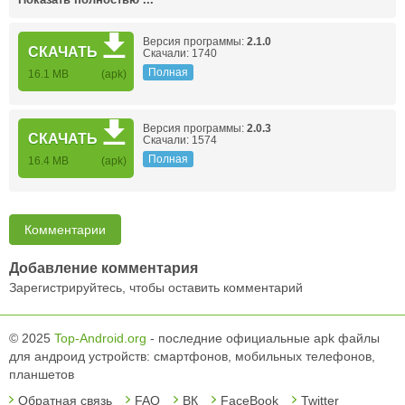
Показать полностью ...
Версия программы:
2.1.0
СКАЧАТЬ
Скачали: 1740
Полная
16.1 MB
(apk)
Версия программы:
2.0.3
СКАЧАТЬ
Скачали: 1574
Полная
16.4 MB
(apk)
Комментарии
Добавление комментария
Зарегистрируйтесь, чтобы оставить комментарий
© 2025
Top-Android.org
- последние официальные apk файлы
для андроид устройств: смартфонов, мобильных телефонов,
планшетов
Обратная связь
FAQ
ВК
FaceBook
Twitter