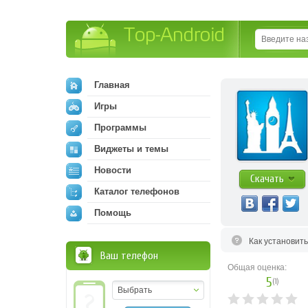
Top-Android
Главная
Игры
Программы
Виджеты и темы
Новости
Скачать
Каталог телефонов
Помощь
Как установит
Ваш телефон
Общая оценка:
5
(
1
)
Выбрать