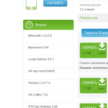
СОХРАНИТЬ
Android версии:
2.1 и выше
Показать все
Лучшее
Скачать Я учу
Minecraft 1.14.0.9
СКАЧАТЬ
Вконтакте 5.46
2.3 MB
(apk)
Lucky Patcher 8.5.7
Скачать приложение д
Показать полностью .
VK mp3 mod 93/655
СКАЧАТЬ
Terraria 1.3.0.7.4
2.3 MB
(apk)
VK Coffee 7.91
GTA San Andreas 2.00