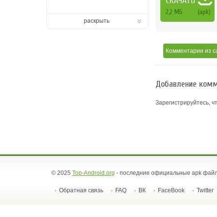
СКАЧАТЬ
2,2 MБ
(apk)
раскрыть
Комментарии
из с
Добавление комм
Зарегистрируйтесь, ч
© 2025
Top-Android.org
- последние официальные apk файл
Обратная связь
FAQ
ВК
FaceBook
Twitter