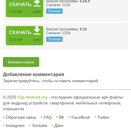
Версия программы:
5.10.4
СКАЧАТЬ
Скачали: 1218
Полная
13.2 MB
(apk)
Версия программы:
5.10
СКАЧАТЬ
Скачали: 1229
Полная
12.9 MB
(apk)
Комментарии
Добавление комментария
Зарегистрируйтесь, чтобы оставить комментарий
© 2025
Top-Android.org
- последние официальные apk файлы
для андроид устройств: смартфонов, мобильных телефонов,
планшетов
Обратная связь
FAQ
ВК
FaceBook
Twitter
Instagram
Youtube
Дзен