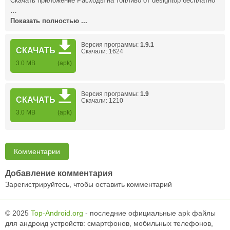
Скачать приложение Расходы на топливо от designtop бесплатно
…
Показать полностью ...
Версия программы:
1.9.1
СКАЧАТЬ
Скачали: 1624
3.0 MB
(apk)
Версия программы:
1.9
СКАЧАТЬ
Скачали: 1210
3.0 MB
(apk)
Комментарии
Добавление комментария
Зарегистрируйтесь, чтобы оставить комментарий
© 2025
Top-Android.org
- последние официальные apk файлы
для андроид устройств: смартфонов, мобильных телефонов,