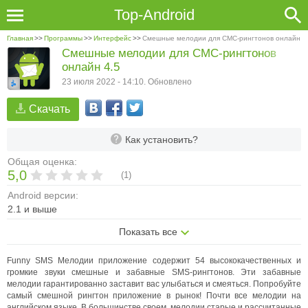
Top-Android
Главная
>>
Программы
>>
Интерфейс
>>
Смешные мелодии для СМС-рингтонов онлайн
Смешные мелодии для СМС-рингтонов
онлайн 4.5
23 июля 2022 - 14:10. Обновлено
Скачать
Как установить?
Общая оценка:
5,0
(
1
)
Android версии:
2.1 и выше
Показать все
Funny SMS Мелодии приложение содержит 54 высококачественных и
громкие звуки смешные и забавные SMS-рингтонов. Эти забавные
мелодии гарантированно заставит вас улыбаться и смеяться. Попробуйте
самый смешной рингтон приложение в рынок! Почти все мелодии на
английском языке. В большинстве своем, мелодии старые и рассчитанные