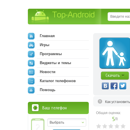
Top-Android
Главная
Игры
Программы
Виджеты и темы
Новости
Скачать
Каталог телефонов
Помощь
Как установит
Ваш телефон
Общая оценка:
5
(
1
)
Выбрать