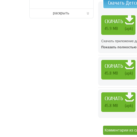
Скачать Детс
раскрыть
СКАЧАТЬ
45.9 MB
(apk)
Скачать приложение д
Показать полностью .
СКАЧАТЬ
45.8 MB
(apk)
СКАЧАТЬ
45.8 MB
(apk)
Комментарии
из с