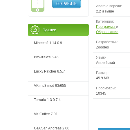
СОХРАНИТЬ
Android версии:
2.2 и выше
Категория:
Программы
»
Лучшее
Образование
Разработчик:
Minecraft 1.14.0.9
Zoodles
Вконтакте 5.46
Языки:
Английский
Lucky Patcher 8.5.7
Размер:
45.9 MB
VK mp3 mod 93/655
Просмотры:
10345
Terraria 1.3.0.7.4
VK Coffee 7.91
GTA San Andreas 2.00