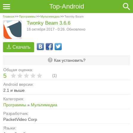
Top-Android
Главная
>>
Программы
>>
Мультимедиа
>>
Twonky Beam
Twonky Beam 3.6.6
16 октября 2017 - 0:26. Обновлено
Скачать
Как установить?
Общая оценка:
5
(
1
)
Android версии:
2.1 и выше
Категория:
Программы
»
Мультимедиа
Разработчик:
PacketVideo Corp
Языки: