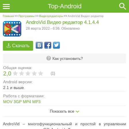
Top-Android
Главная
>>
Программы
>>
Видеоредакторы
>>
AndroVid Видео редактор
AndroVid Видео редактор 4.1.4.4
28 марта 2022 - 6:36. Обновлено
Скачать
Как установить?
Общая оценка:
2,0
(
1
)
Android версии:
2.1 и выше
Работа с форматами:
MOV
3GP
MP4
MP3
Показать все
AndroVid – многофункциональный и простой в управлении