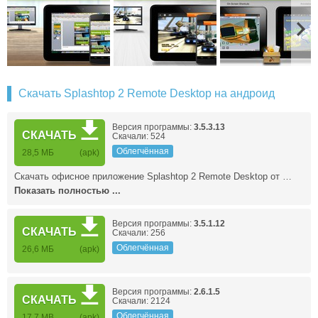
Скачать Splashtop 2 Remote Desktop на андроид
Версия программы:
3.5.3.13
СКАЧАТЬ
Скачали: 524
Облегчённая
28,5 МБ
(apk)
Скачать офисное приложение Splashtop 2 Remote Desktop от …
Показать полностью ...
Версия программы:
3.5.1.12
СКАЧАТЬ
Скачали: 256
Облегчённая
26,6 МБ
(apk)
Версия программы:
2.6.1.5
СКАЧАТЬ
Скачали: 2124
Облегчённая
17.7 MB
(apk)