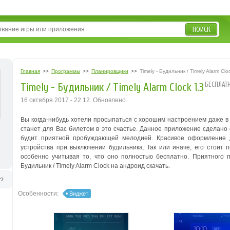
ПОИСК
Главная
>>
Программы
>>
Планировщики
>>
Timely - Будильник / Timely Alarm Clo
БЕСПЛАТ
Timely - Будильник / Timely Alarm Clock 1.3
16 октября 2017 - 22:12. Обновлено
Вы когда-нибудь хотели просыпаться с хорошим настроением даже в 
станет для Вас билетом в это счастье. Данное приложение сделано о
будит приятной пробуждающей мелодией. Красивое оформление д
устройства при выключении будильника. Так или иначе, его стоит 
особенно учитывая то, что оно полностью бесплатно. Приятного 
Будильник / Timely Alarm Clock на андроид скачать.
ь?
Особенности:
Виджет