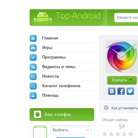
Top-Android
Главная
Игры
Программы
Виджеты и темы
Новости
Скачать
Каталог телефонов
Помощь
Как установит
Ваш телефон
Общая оценка:
5
(
1
)
Выбрать