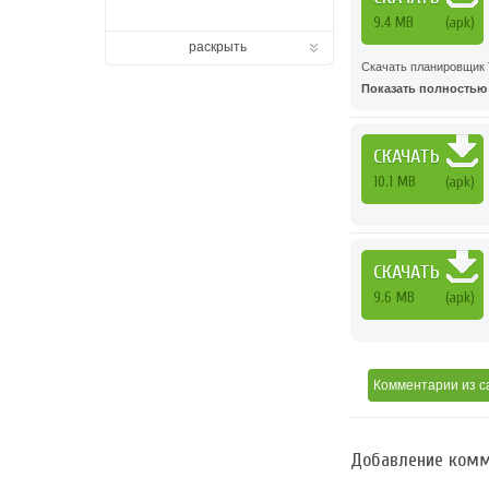
9.4 MB
(apk)
раскрыть
Скачать планировщик T
Показать полностью .
СКАЧАТЬ
10.1 MB
(apk)
СКАЧАТЬ
9.6 MB
(apk)
Комментарии
из с
Добавление комм