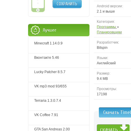
СОХРАНИТЬ
Android версии:
2.1 и выше
Категория:
Программы
»
Лучшее
Планировщики
Разработчик:
Minecraft 1.14.0.9
Bitspin
Вконтакте 5.46
Языки:
Английский
Lucky Patcher 8.5.7
Размер:
9.4 MB
VK mp3 mod 93/655
Просмотры:
17198
Terraria 1.3.0.7.4
Скачать Timel
VK Coffee 7.91
GTA San Andreas 2.00
СКАЧАТЬ