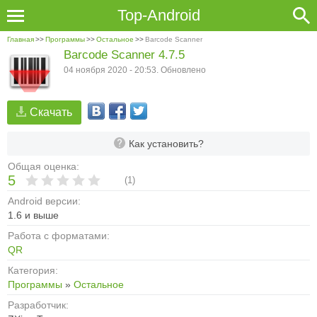
Top-Android
Главная
>>
Программы
>>
Остальное
>>
Barcode Scanner
Barcode Scanner 4.7.5
04 ноября 2020 - 20:53. Обновлено
Скачать
Как установить?
Общая оценка:
5
(
1
)
Android версии:
1.6 и выше
Работа с форматами:
QR
Категория:
Программы
»
Остальное
Разработчик: