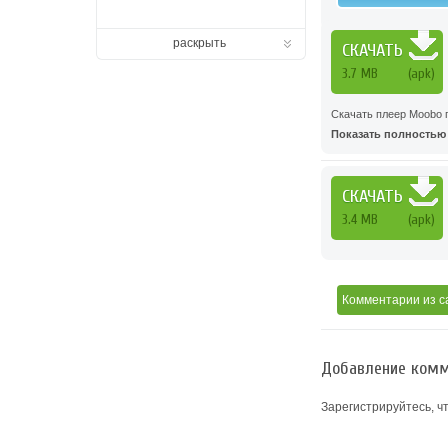
раскрыть
СКАЧАТЬ
3.7 MB
(apk)
Скачать плеер Moobo 
Показать полностью .
СКАЧАТЬ
3.4 MB
(apk)
Комментарии
из с
Добавление комм
Зарегистрируйтесь, ч