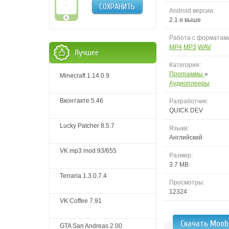
СОХРАНИТЬ
Android версии:
2.1 и выше
Работа с форматам
MP4
MP3
WAV
Лучшее
Категория:
Программы
»
Minecraft 1.14.0.9
Аудиоплееры
Вконтакте 5.46
Разработчик:
QUICK DEV
Lucky Patcher 8.5.7
Языки:
Английский
VK mp3 mod 93/655
Размер:
3.7 MB
Terraria 1.3.0.7.4
Просмотры:
12324
VK Coffee 7.91
Скачать Moob
GTA San Andreas 2.00