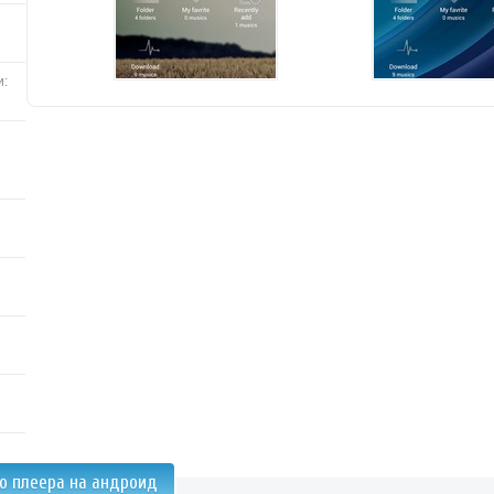
и:
o плеера на андроид