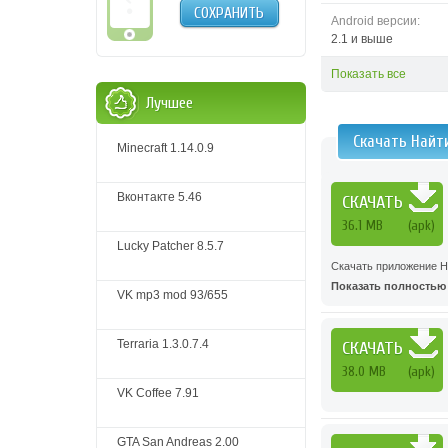
СОХРАНИТЬ
Android версии:
2.1 и выше
Показать все
Лучшее
Скачать Найт
Minecraft 1.14.0.9
Вконтакте 5.46
СКАЧАТЬ
36.1 MB
(apk)
Lucky Patcher 8.5.7
Скачать приложение На
Показать полностью .
VK mp3 mod 93/655
Terraria 1.3.0.7.4
СКАЧАТЬ
38.0 MB
(apk)
VK Coffee 7.91
GTA San Andreas 2.00