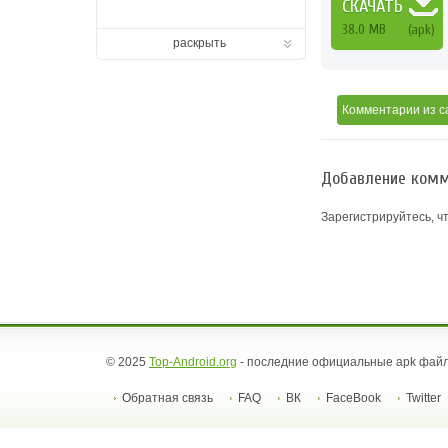
СКАЧАТЬ
38.0 MB
(apk)
раскрыть
Комментарии
из с
Добавление комм
Зарегистрируйтесь, ч
© 2025
Top-Android.org
- последние официальные apk файл
Обратная связь
FAQ
ВК
FaceBook
Twitter