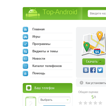
Top-Android
Главная
Игры
Программы
Виджеты и темы
Новости
Скачать
Каталог телефонов
Помощь
Как установит
Ваш телефон
Общая оценка:
5
(
1
)
Выбрать