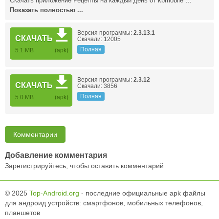
Скачать приложение Рецепты на каждый день от kbmobile …
Показать полностью ...
Версия программы:
2.3.13.1
СКАЧАТЬ
Скачали: 12005
Полная
5.1 MB
(apk)
Версия программы:
2.3.12
СКАЧАТЬ
Скачали: 3856
Полная
5.0 MB
(apk)
Комментарии
Добавление комментария
Зарегистрируйтесь, чтобы оставить комментарий
© 2025
Top-Android.org
- последние официальные apk файлы
для андроид устройств: смартфонов, мобильных телефонов,
планшетов