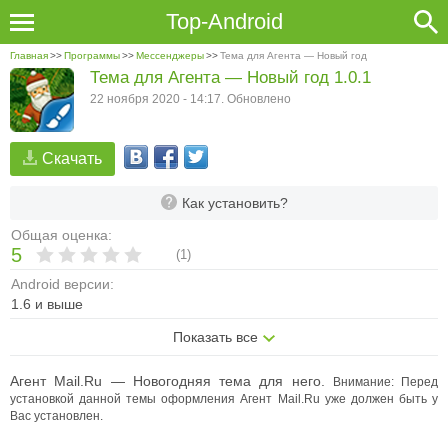
Top-Android
Главная
>>
Программы
>>
Мессенджеры
>>
Тема для Агента — Новый год
Тема для Агента — Новый год 1.0.1
22 ноября 2020 - 14:17. Обновлено
Скачать
Как установить?
Общая оценка:
5
(
1
)
Android версии:
1.6 и выше
Показать все
Агент Mail.Ru — Новогодняя тема для него.
Внимание: Перед
установкой данной темы оформления Агент Mail.Ru уже должен быть у
Вас установлен.