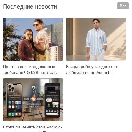
Последние новости
Все
Прогноз рекомендованных
В гардеробе у каждого есть
требований GTA 6 читатель
любимая вещь &ndash;
встречает как готовый ответ:
универсальные джинсы,
вот карта …
плотная рубашка, ба…
Стоит ли менять свой Android-