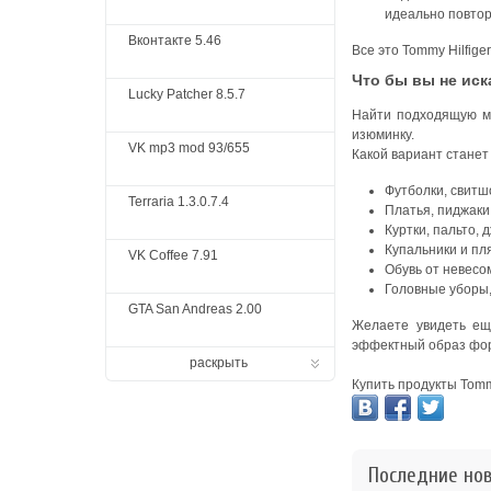
идеально повтор
Вконтакте 5.46
Все это Tommy Hilfig
Что бы вы не иск
Lucky Patcher 8.5.7
Найти подходящую мо
изюминку.
VK mp3 mod 93/655
Какой вариант стане
Футболки, свитш
Terraria 1.3.0.7.4
Платья, пиджаки
Куртки, пальто,
Купальники и пл
VK Coffee 7.91
Обувь от невесо
Головные уборы,
GTA San Andreas 2.00
Желаете увидеть ещ
эффектный образ фор
раскрыть
Купить продукты Tomm
Последние но