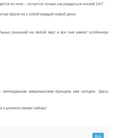
ится по ноге – остается только наслаждаться ноской 24/7.
остью брали ее с собой каждый новый день!
ильных решений на любой вкус и все они имеют особенную
с легендарным американским брендом уже сегодня. Здесь
е к шопингу прямо сейчас!
Все