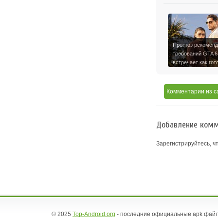
Прогноз рекомен
требований GTA 6
встречает как гот
карта …
Комментарии
из с
Добавление комм
Зарегистрируйтесь, ч
© 2025
Top-Android.org
- последние официальные apk файл