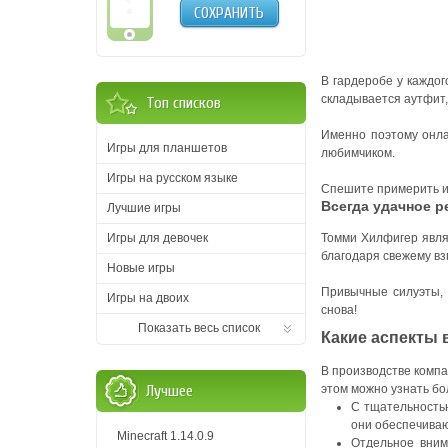
СОХРАНИТЬ
В гардеробе у каждог
складывается аутфит,
Топ списков
Именно поэтому онл
Игры для планшетов
любимчиком.
Игры на русском языке
Спешите примерить и 
Всегда удачное 
Лучшие игры
Игры для девочек
Томми Хилфигер явля
благодаря свежему вз
Новые игры
Привычные силуэты, 
Игры на двоих
снова!
Показать весь список
Какие аспекты 
В производстве компа
Лучшее
этом можно узнать бо
С тщательность
они обеспечиваю
Minecraft 1.14.0.9
Отдельное вним