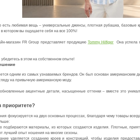
о есть любимая вещь – универсальные джинсы, плотная рубашка, базовые кр
 в котором вы ощущаете себя на все 100%!
айн-магазин FR Group представляет продукцию
Tommy Hilfiger
Она успела п
убедитесь в этом на собственном опыте!
решение
ется одним из самых узнаваемых брендов. Он был основан американским ди
гляду на привычную американскую моду.
обновленные акцентные детали, насыщенные оттенки – вместе это уникаль
в приоритете?
ния фокусируется на двух основных процессах, благодаря чему товары всегд
льше:
ю подбираются материалы, из которых создаются изделия. Плотные, прият
т лучший опыт ношения на многие сезоны.
ание уделяется созданию кроев и конструкций, чтобы изделия предостав