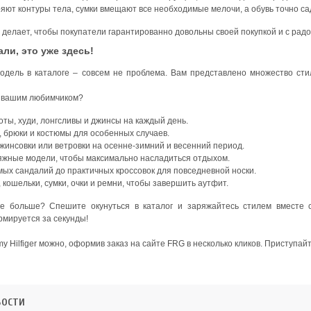
яют контуры тела, сумки вмещают все необходимые мелочи, а обувь точно сад
er делает, чтобы покупатели гарантированно довольны своей покупкой и с рад
али, это уже здесь!
дель в каталоге – совсем не проблема. Вам представлено множество ст
т вашим любимчиком?
оты, худи, лонгсливы и джинсы на каждый день.
, брюки и костюмы для особенных случаев.
 джинсовки или ветровки на осенне-зимний и весенний период.
яжные модели, чтобы максимально насладиться отдыхом.
мых сандалий до практичных кроссовок для повседневной носки.
 кошельки, сумки, очки и ремни, чтобы завершить аутфит.
е больше? Спешите окунуться в каталог и заряжайтесь стилем вместе 
мируется за секунды!
y Hilfiger можно, оформив заказ на сайте FRG в несколько кликов. Приступайт
вости