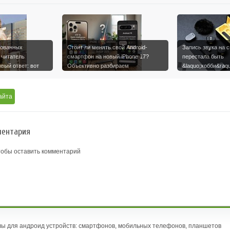
дованных
Стоит ли менять свой Android-
Запись звука на 
 читатель
смартфон на новый iPhone 17?
перестала быть
овый ответ: вот
Объективно разбираем
&laquo;хобби&raqu
возможност…
инструмент конт
айта
ентария
тобы оставить комментарий
ы для андроид устройств: смартфонов, мобильных телефонов, планшетов