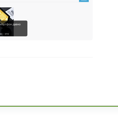
смартфон давно
o;: это
ент…