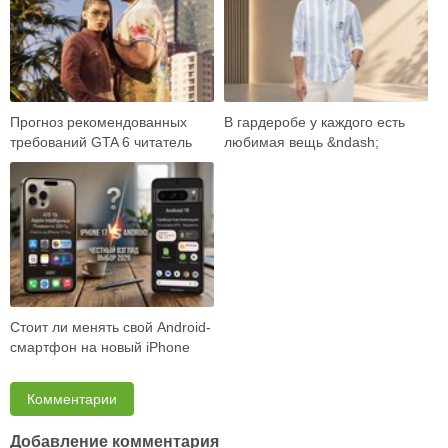
Прогноз рекомендованных
В гардеробе у каждого есть
требований GTA 6 читатель
любимая вещь &ndash;
встречает как готовый ответ:
универсальные джинсы,
вот карта …
плотная рубашка, ба…
Стоит ли менять свой Android-
смартфон на новый iPhone
17? Объективно разбираем
возможност…
Комментарии
Добавление комментария