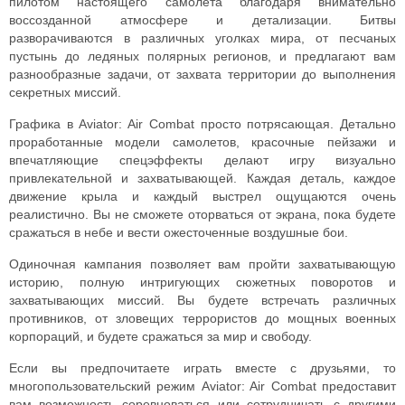
пилотом настоящего самолета благодаря внимательно
воссозданной атмосфере и детализации. Битвы
разворачиваются в различных уголках мира, от песчаных
пустынь до ледяных полярных регионов, и предлагают вам
разнообразные задачи, от захвата территории до выполнения
секретных миссий.
Графика в Aviator: Air Combat просто потрясающая. Детально
проработанные модели самолетов, красочные пейзажи и
впечатляющие спецэффекты делают игру визуально
привлекательной и захватывающей. Каждая деталь, каждое
движение крыла и каждый выстрел ощущаются очень
реалистично. Вы не сможете оторваться от экрана, пока будете
сражаться в небе и вести ожесточенные воздушные бои.
Одиночная кампания позволяет вам пройти захватывающую
историю, полную интригующих сюжетных поворотов и
захватывающих миссий. Вы будете встречать различных
противников, от зловещих террористов до мощных военных
корпораций, и будете сражаться за мир и свободу.
Если вы предпочитаете играть вместе с друзьями, то
многопользовательский режим Aviator: Air Combat предоставит
вам возможность соревноваться или сотрудничать с другими