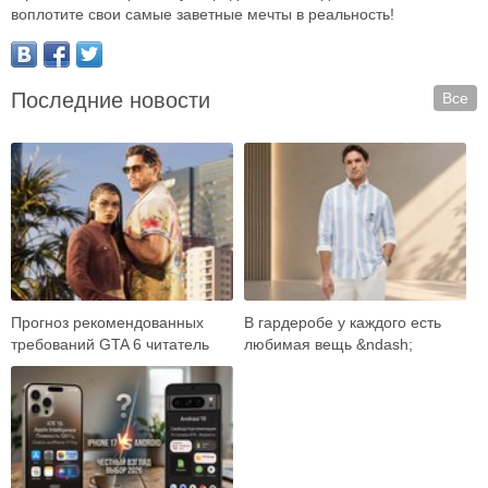
воплотите свои самые заветные мечты в реальность!
Последние новости
Все
Прогноз рекомендованных
В гардеробе у каждого есть
требований GTA 6 читатель
любимая вещь &ndash;
встречает как готовый ответ:
универсальные джинсы,
вот карта …
плотная рубашка, ба…