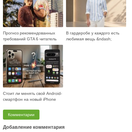
Прогноз рекомендованных
В гардеробе у каждого есть
требований GTA 6 читатель
любимая вещь &ndash;
встречает как готовый ответ:
универсальные джинсы,
вот карта …
плотная рубашка, ба…
Стоит ли менять свой Android-
смартфон на новый iPhone
17? Объективно разбираем
возможност…
Комментарии
Добавление комментария