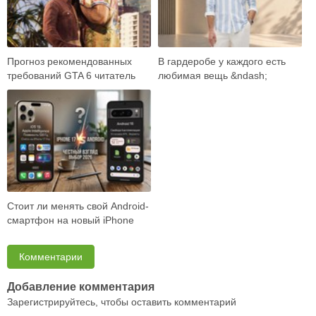
Прогноз рекомендованных
В гардеробе у каждого есть
требований GTA 6 читатель
любимая вещь &ndash;
встречает как готовый ответ:
универсальные джинсы,
вот карта …
плотная рубашка, ба…
Стоит ли менять свой Android-
смартфон на новый iPhone
17? Объективно разбираем
возможност…
Комментарии
Добавление комментария
Зарегистрируйтесь, чтобы оставить комментарий