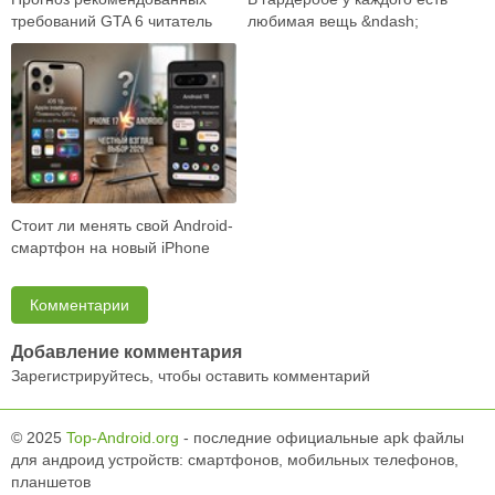
требований GTA 6 читатель
любимая вещь &ndash;
встречает как готовый ответ:
универсальные джинсы,
вот карта …
плотная рубашка, ба…
Стоит ли менять свой Android-
смартфон на новый iPhone
17? Объективно разбираем
возможност…
Комментарии
Добавление комментария
Зарегистрируйтесь, чтобы оставить комментарий
© 2025
Top-Android.org
- последние официальные apk файлы
для андроид устройств: смартфонов, мобильных телефонов,
планшетов