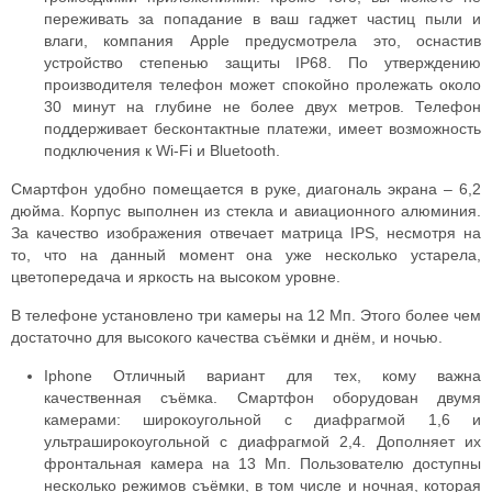
переживать за попадание в ваш гаджет частиц пыли и
влаги, компания Apple предусмотрела это, оснастив
устройство степенью защиты IP68. По утверждению
производителя телефон может спокойно пролежать около
30 минут на глубине не более двух метров. Телефон
поддерживает бесконтактные платежи, имеет возможность
подключения к Wi-Fi и Bluetooth.
Смартфон удобно помещается в руке, диагональ экрана – 6,2
дюйма. Корпус выполнен из стекла и авиационного алюминия.
За качество изображения отвечает матрица IPS, несмотря на
то, что на данный момент она уже несколько устарела,
цветопередача и яркость на высоком уровне.
В телефоне установлено три камеры на 12 Мп. Этого более чем
достаточно для высокого качества съёмки и днём, и ночью.
Iphone Отличный вариант для тех, кому важна
качественная съёмка. Смартфон оборудован двумя
камерами: широкоугольной с диафрагмой 1,6 и
ультраширокоугольной с диафрагмой 2,4. Дополняет их
фронтальная камера на 13 Мп. Пользователю доступны
несколько режимов съёмки, в том числе и ночная, которая