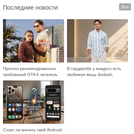
Последние новости
Все
Прогноз рекомендованных
В гардеробе у каждого есть
требований GTA 6 читатель
любимая вещь &ndash;
встречает как готовый ответ:
универсальные джинсы,
вот карта …
плотная рубашка, ба…
Стоит ли менять свой Android-