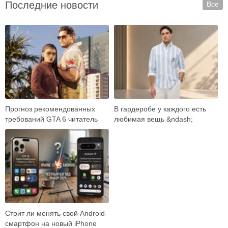
Последние новости
Все
Прогноз рекомендованных
В гардеробе у каждого есть
требований GTA 6 читатель
любимая вещь &ndash;
встречает как готовый ответ:
универсальные джинсы,
вот карта …
плотная рубашка, ба…
Стоит ли менять свой Android-
смартфон на новый iPhone