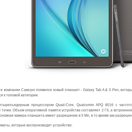
е компании Самсунг появился новый планшет -
Galaxy Tab A & S Pen, кот
я к топовой категории.
етырехъядерным процессором
Quad-Core, Qualcomm APQ 8016
с частот
точек. Объем оперативной памяти устройства составляет 2 Гб, а встроенной 
сновная камера планшета имеет разрешение в 5 Мп, в то время как разреше
аты, которые воспроизводит устройство: