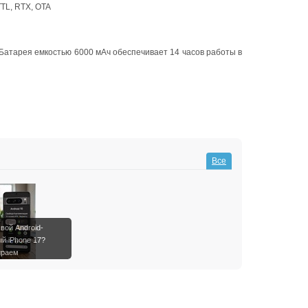
TL, RTX, OTA
. Батарея емкостью 6000 мАч обеспечивает 14 часов работы в
Все
вой Android-
й iPhone 17?
ираем