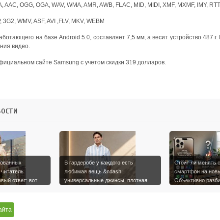
, AAC, OGG, OGA, WAV, WMA, AMR, AWB, FLAC, MID, MIDI, XMF, MXMF, IMY, RTT
, 3G2, WMV, ASF, AVI ,FLV, MKV, WEBM
ботающего на базе Android 5.0, составляет 7,5 мм, а весит устройство 487 г
ния видео.
фициальном сайте Samsung с учетом скидки 319 долларов.
вости
дованных
В гардеробе у каждого есть
Стоит ли менять с
 читатель
любимая вещь &ndash;
смартфон на новы
овый ответ: вот
универсальные джинсы, плотная
Объективно разб
рубашка, ба…
возможност…
айта