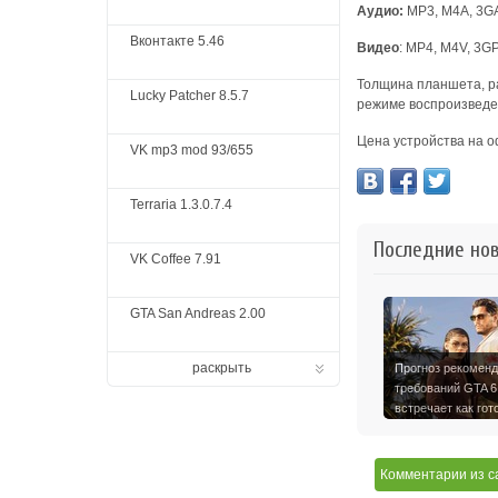
Аудио:
MP3, M4A, 3GA
Вконтакте 5.46
Видео
:
MP4, M4V, 3GP
Толщина планшета, ра
Lucky Patcher 8.5.7
режиме воспроизведе
Цена устройства на о
VK mp3 mod 93/655
Terraria 1.3.0.7.4
Последние но
VK Coffee 7.91
GTA San Andreas 2.00
раскрыть
Прогноз рекомен
требований GTA 6
встречает как гот
карта …
Комментарии
из с