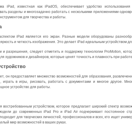
ма iPad, известная как iPadOS, обеспечивает удобство использовани
ать разделы и многозадачно работать с несколькими приложениями одноврем
нструментом для творчества и работы.
а
пектом iPad является его экран. Разные модели оборудованы разнообра
яркость и четкость изображения. Это делает iPad идеальным устройством д
и и разрешения, следует отметить и поддержку технологии ProMotion, кото
ля художников и дизайнеров, которые ценят точность и плавность при работ
устройство
ет, он предоставляет множество возможностей для образования, развлечен
и, играть в игры, рисовать, работать с документами и многое другое. Мн
ощное устройство для работы.
я востребованным устройством, которое предлагает широкий спектр возмож
одели до современных iPad Pro и iPad Air подчеркивает постоянное ст
подходит для творческих личностей, профессионалов и всех, кто ищет универ
целый мир возможностей в ваших руках.