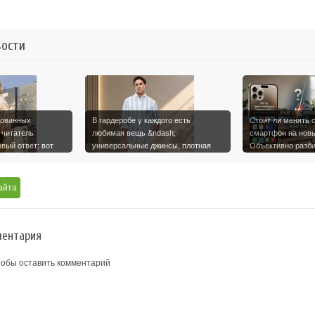
вости
дованных
В гардеробе у каждого есть
Стоит ли менять с
 читатель
любимая вещь &ndash;
смартфон на новы
овый ответ: вот
универсальные джинсы, плотная
Объективно разб
рубашка, ба…
возможност…
айта
ентария
тобы оставить комментарий