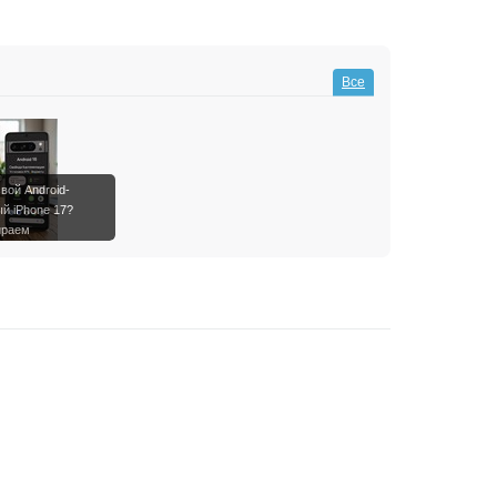
Все
вой Android-
й iPhone 17?
ираем