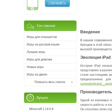
СОХРАНИТЬ
Топ списков
Введение
Игры для планшетов
В нашем современном
Игры на русском языке
брендов в этой облас
высокой производител
Лучшие игры
Эволюция iPad
Игры для девочек
История iPad начала
Новые игры
представлен в различ
Игры на двоих
стали настоящими ре
предназначена дл
Показать весь список
computer/brand__appl
Производитель
Лучшее
Одной из ключевых о
скорость работы и пл
Minecraft 1.14.0.9
Он способен легко сп