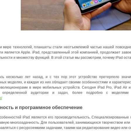
 мире технологий, планшеты стали неотъемлемой частью нашей повседне
ти является Apple. iPad, представленный этой компанией, продолжает заво
ьности и множеству функций. В этой статье мы рассмотрим, почему iPad ост
сь несколько лет назад, и с тех пор этот устройство претерпело знач
ных моделях, и каждая из них обладает своими особенностями и характерис
волюционерами в мире мобильных устройств. Сегодня iPad Pro, iPad Air и
я определенной аудитории и задач, более подробно с моделям
e/
ность и программное обеспечение
собенностей iPad является его производительность. Специализированные 
авную многозадачность. Для пользователей, занимающихся творчеством или 
равляться с ресурсоемкими задачами, такими как редактирование видео или 