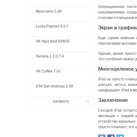
Операционная систе
Вконтакте 5.46
приложениями, создав
становится мощным и
Lucky Patcher 8.5.7
Экран и график
Еще одним важным ас
VK mp3 mod 93/655
обеспечивая высокую 
Однако, кроме яркост
Terraria 1.3.0.7.4
Это особенно важно д
Многоцелевое 
VK Coffee 7.91
iPad не просто планш
учиться, читать книг
GTA San Andreas 2.00
превращают iPad в м
Заключение
раскрыть
Сегодня iPad остаетс
эволюция с первой м
устройство идеально 
просто планшет, это 