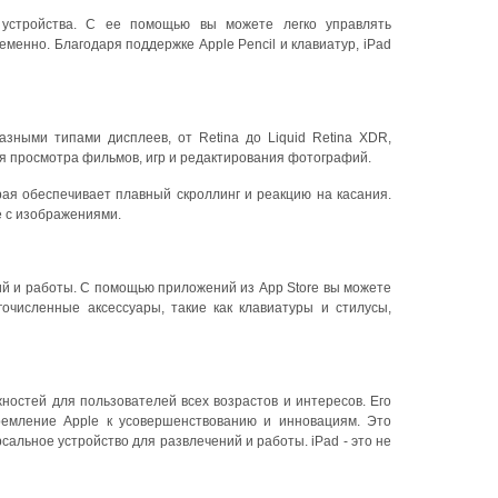
я устройства. С ее помощью вы можете легко управлять
енно. Благодаря поддержке Apple Pencil и клавиатур, iPad
зными типами дисплеев, от Retina до Liquid Retina XDR,
ля просмотра фильмов, игр и редактирования фотографий.
рая обеспечивает плавный скроллинг и реакцию на касания.
е с изображениями.
ий и работы. С помощью приложений из App Store вы можете
огочисленные аксессуары, такие как клавиатуры и стилусы,
ностей для пользователей всех возрастов и интересов. Его
ремление Apple к усовершенствованию и инновациям. Это
сальное устройство для развлечений и работы. iPad - это не