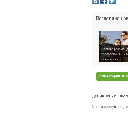
Последние но
Прогноз рекомен
требований GTA 6
встречает как гот
карта …
Комментарии
из с
Добавление комм
Зарегистрируйтесь, ч