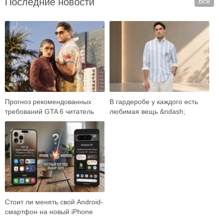
Последние новости
Все
Прогноз рекомендованных
В гардеробе у каждого есть
требований GTA 6 читатель
любимая вещь &ndash;
встречает как готовый ответ:
универсальные джинсы,
вот карта …
плотная рубашка, ба…
Стоит ли менять свой Android-
смартфон на новый iPhone