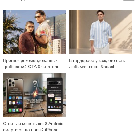
Прогноз рекомендованных
В гардеробе у каждого есть
требований GTA 6 читатель
любимая вещь &ndash;
встречает как готовый ответ:
универсальные джинсы,
вот карта …
плотная рубашка, ба…
Стоит ли менять свой Android-
смартфон на новый iPhone
17? Объективно разбираем