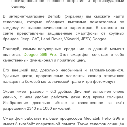
поликарбонатное внешнее покрытие и противоударный
бампер.
В интернет-магазине Bemobi (Украина) вы сможете найти
телефоны, которые обладают высокими показателями по
каждому из вышеперечисленных параметров. В каталоге на
сайте представлены защищённые смартфоны от крупных
брендов: Jeep, CAT, Land Rover, VKworld, JESY, Doogee.
Пожалуй, самым популярным среди них на данный момент
является:
Doogee S98 Pro
. Этот смартфон сочетает в себе
качественный функционал и приятную цену.
Его внешний вид довольно необычный и запоминающийся.
Удачные цвета, прорезиненые элементы, сканер отпечатков
пальцев на боковой металлической грани и три фотомодуля.
Экран имеет размер – 6,3 дюйма. Дисплей выполнен очень
удачно, с ним удобно работать даже под ярким солнцем.
Изображение довольно чёткое и качественное за счёт
разрешения 2340 на 1080 пикселей.
Смартфон работает на базе процессора Mediatek Helio G96 и
имеет 8 гигабайт оперативной памяти. Также телефон оснащён