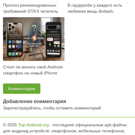
Прогноз рекомендованных
В гардеробе у каждого есть
требований GTA 6 читатель
любимая вещь &ndash;
встречает как готовый ответ:
универсальные джинсы,
вот карта …
плотная рубашка, ба…
Стоит ли менять свой Android-
смартфон на новый iPhone
17? Объективно разбираем
возможност…
Комментарии
Добавление комментария
Зарегистрируйтесь, чтобы оставить комментарий
© 2025
Top-Android.org
- последние официальные apk файлы
для андроид устройств: смартфонов, мобильных телефонов,