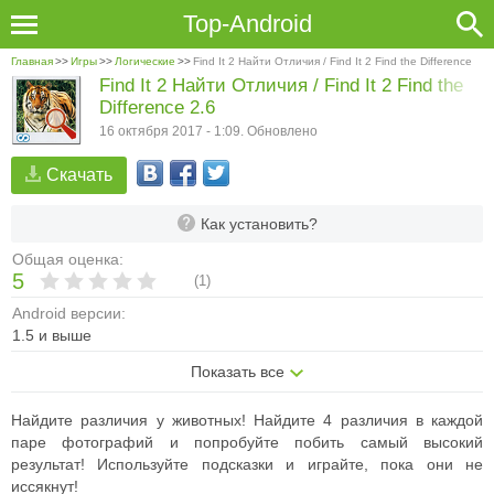
Top-Android
Главная
>>
Игры
>>
Логические
>>
Find It 2 Найти Отличия / Find It 2 Find the Difference
Find It 2 Найти Отличия / Find It 2 Find the
Difference 2.6
16 октября 2017 - 1:09. Обновлено
Скачать
Как установить?
Общая оценка:
5
(
1
)
Android версии:
1.5 и выше
Показать все
Найдите различия у животных! Найдите 4 различия в каждой
паре фотографий и попробуйте побить самый высокий
результат! Используйте подсказки и играйте, пока они не
иссякнут!