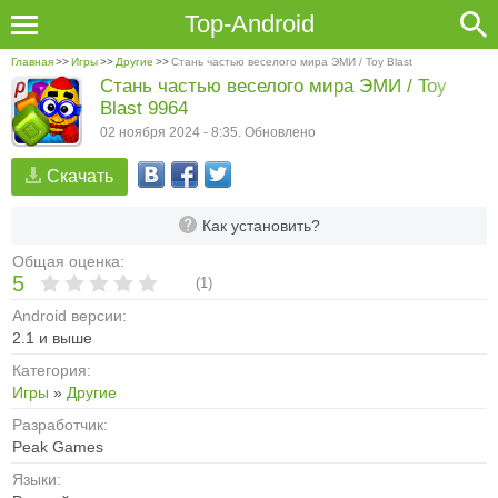
Top-Android
Главная
>>
Игры
>>
Другие
>>
Стань частью веселого мира ЭМИ / Toy Blast
Стань частью веселого мира ЭМИ / Toy
Blast 9964
02 ноября 2024 - 8:35. Обновлено
Скачать
Как установить?
Общая оценка:
5
(
1
)
Android версии:
2.1 и выше
Категория:
Игры
»
Другие
Разработчик:
Peak Games
Языки: