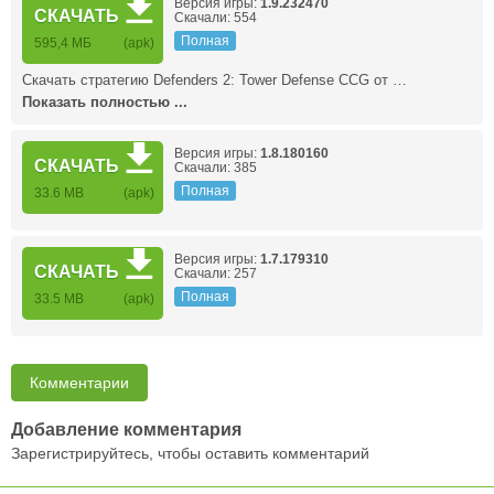
Версия игры:
1.9.232470
СКАЧАТЬ
Скачали: 554
Полная
595,4 МБ
(apk)
Скачать стратегию Defenders 2: Tower Defense CCG от …
Показать полностью ...
Версия игры:
1.8.180160
СКАЧАТЬ
Скачали: 385
Полная
33.6 MB
(apk)
Версия игры:
1.7.179310
СКАЧАТЬ
Скачали: 257
Полная
33.5 MB
(apk)
Комментарии
Добавление комментария
Зарегистрируйтесь, чтобы оставить комментарий