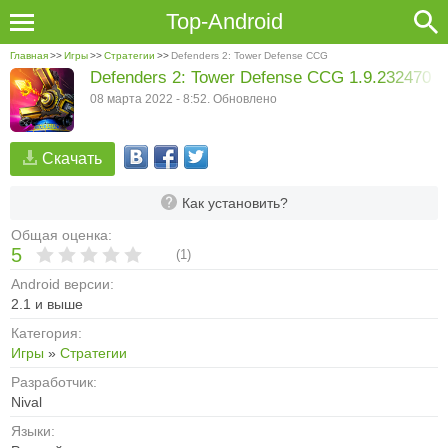
Top-Android
Главная
>>
Игры
>>
Стратегии
>>
Defenders 2: Tower Defense CCG
Defenders 2: Tower Defense CCG 1.9.232470
08 марта 2022 - 8:52. Обновлено
Скачать
Как установить?
Общая оценка:
5
(
1
)
Android версии:
2.1 и выше
Категория:
Игры
»
Стратегии
Разработчик:
Nival
Языки: