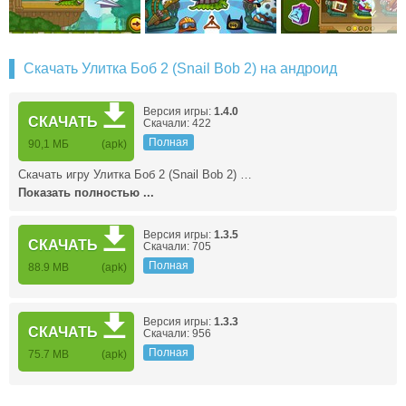
Скачать Улитка Боб 2 (Snail Bob 2) на андроид
Версия игры:
1.4.0
СКАЧАТЬ
Скачали: 422
Полная
90,1 МБ
(apk)
Скачать игру Улитка Боб 2 (Snail Bob 2) …
Показать полностью ...
Версия игры:
1.3.5
СКАЧАТЬ
Скачали: 705
Полная
88.9 MB
(apk)
Версия игры:
1.3.3
СКАЧАТЬ
Скачали: 956
Полная
75.7 MB
(apk)