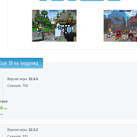
 Gun 3D на андроид
Версия игры:
22.4.0
Скачали: 753
игры:
ой …
..
Версия игры:
22.3.2
Скачали: 332