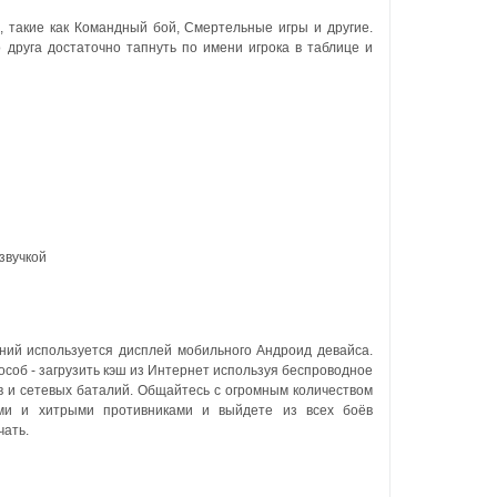
, такие как Командный бой, Смертельные игры и другие.
 друга достаточно тапнуть по имени игрока в таблице и
звучкой
ний используется дисплей мобильного Андроид девайса.
особ - загрузить кэш из Интернет используя беспроводное
в и сетевых баталий.
Общайтесь с огромным количеством
ыми и хитрыми противниками и выйдете из всех боёв
чать.