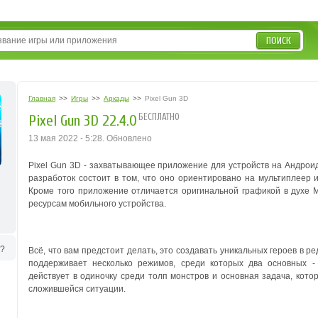
ПОИСК
Главная
>>
Игры
>>
Аркады
>>
Pixel Gun 3D
БЕСПЛАТНО
Pixel Gun 3D 22.4.0
13 мая 2022 - 5:28. Обновлено
Pixel Gun 3D - захватывающее приложение для устройств на Андроид
разработок состоит в том, что оно ориентировано на мультиплеер 
Кроме того приложение отличается оригинальной графикой в духе M
ресурсам мобильного устройства.
ь?
Всё, что вам предстоит делать, это создавать уникальных героев в р
поддерживает несколько режимов, среди которых два основных 
действует в одиночку среди толп монстров и основная задача, кото
сложившейся ситуации.