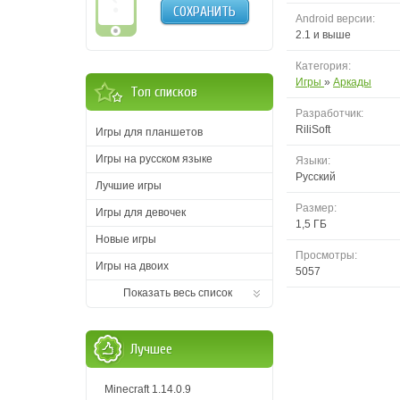
СОХРАНИТЬ
Android версии:
2.1 и выше
Категория:
Игры
»
Аркады
Топ списков
Разработчик:
RiliSoft
Игры для планшетов
Игры на русском языке
Языки:
Русский
Лучшие игры
Размер:
Игры для девочек
1,5 ГБ
Новые игры
Просмотры:
Игры на двоих
5057
Показать весь список
Лучшее
Minecraft 1.14.0.9