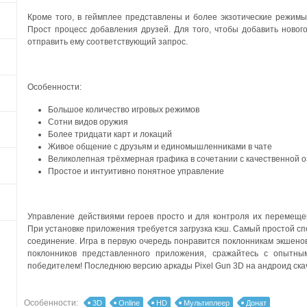
Кроме того, в геймплее представлены и более экзотические режимы
Прост процесс добавления друзей. Для того, чтобы добавить нового
отправить ему соответствующий запрос.
Особенности:
Большое количество игровых режимов
Сотни видов оружия
Более тридцати карт и локаций
Живое общение с друзьям и единомышленниками в чате
Великолепная трёхмерная графика в сочетании с качественной о
Простое и интуитивно понятное управление
Управление действиями героев просто и для контроля их перемеще
При установке приложения требуется загрузка кэш. Самый простой сп
соединение. Игра в первую очередь понравится поклонникам экшено
поклонников представленного приложения, сражайтесь с опытн
победителем!
Последнюю версию аркады Pixel Gun 3D на андроид ска
Особенности:
3D
Online
HD
Мультиплеер
Донат