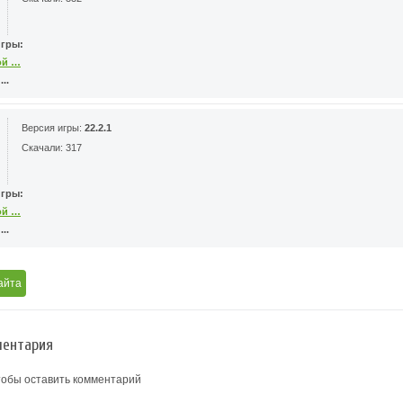
игры:
ой …
..
Версия игры:
22.2.1
Скачали: 317
игры:
ой …
..
айта
ентария
тобы оставить комментарий