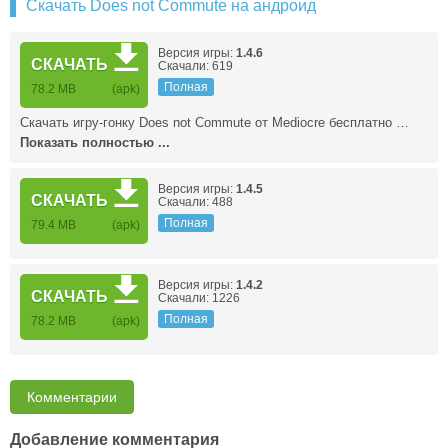
Скачать Does not Commute на андроид
Версия игры:
1.4.6
СКАЧАТЬ
Скачали: 619
Полная
78.2 MB
(apk)
Скачать игру-гонку Does not Commute от Mediocre бесплатно …
Показать полностью ...
Версия игры:
1.4.5
СКАЧАТЬ
Скачали: 488
Полная
79.4 MB
(apk)
Версия игры:
1.4.2
СКАЧАТЬ
Скачали: 1226
Полная
78.2 MB
(apk)
Комментарии
Добавление комментария