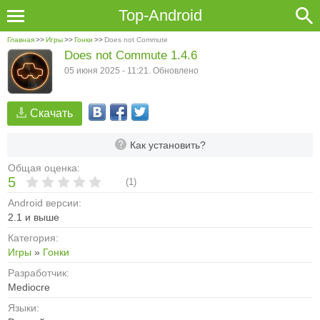
Top-Android
Главная
>>
Игры
>>
Гонки
>>
Does not Commute
Does not Commute 1.4.6
05 июня 2025 - 11:21. Обновлено
Скачать
Как установить?
Общая оценка:
5
(
1
)
Android версии:
2.1 и выше
Категория:
Игры
»
Гонки
Разработчик:
Mediocre
Языки: