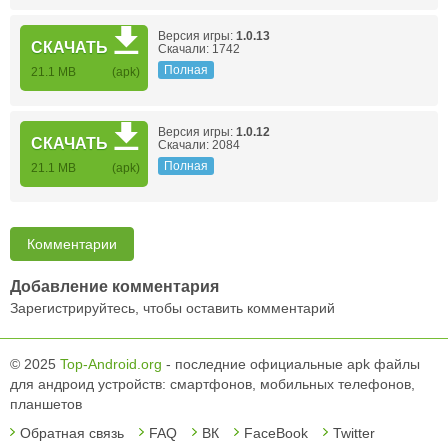
Версия игры:
1.0.13
СКАЧАТЬ
Скачали: 1742
Полная
21.1 MB
(apk)
Версия игры:
1.0.12
СКАЧАТЬ
Скачали: 2084
Полная
21.1 MB
(apk)
Комментарии
Добавление комментария
Зарегистрируйтесь, чтобы оставить комментарий
© 2025
Top-Android.org
- последние официальные apk файлы
для андроид устройств: смартфонов, мобильных телефонов,
планшетов
Обратная связь
FAQ
ВК
FaceBook
Twitter