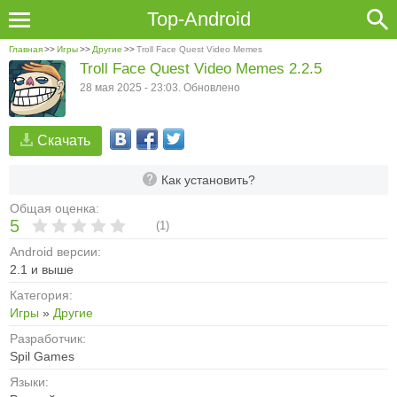
Top-Android
Главная
>>
Игры
>>
Другие
>>
Troll Face Quest Video Memes
Troll Face Quest Video Memes 2.2.5
28 мая 2025 - 23:03. Обновлено
Скачать
Как установить?
Общая оценка:
5
(
1
)
Android версии:
2.1 и выше
Категория:
Игры
»
Другие
Разработчик:
Spil Games
Языки: