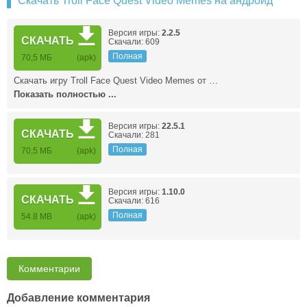
Скачать Troll Face Quest Video Memes на андроид
Версия игры:
2.2.5
СКАЧАТЬ
Скачали: 609
Полная
70,5 МБ
(apk)
Скачать игру Troll Face Quest Video Memes от …
Показать полностью ...
Версия игры:
22.5.1
СКАЧАТЬ
Скачали: 281
Полная
70,5 МБ
(apk)
Версия игры:
1.10.0
СКАЧАТЬ
Скачали: 616
Полная
54.8 MB
(apk)
Комментарии
Добавление комментария