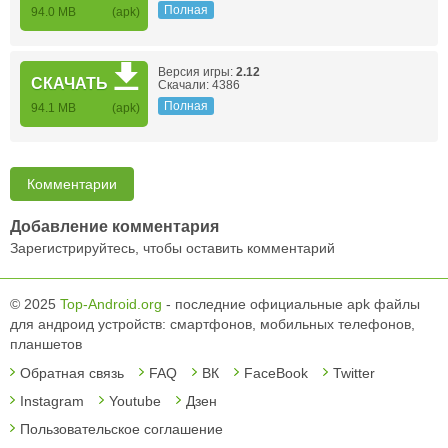
Полная
94.0 MB
(apk)
Версия игры:
2.12
СКАЧАТЬ
Скачали: 4386
Полная
94.1 MB
(apk)
Комментарии
Добавление комментария
Зарегистрируйтесь, чтобы оставить комментарий
© 2025
Top-Android.org
- последние официальные apk файлы
для андроид устройств: смартфонов, мобильных телефонов,
планшетов
Обратная связь
FAQ
ВК
FaceBook
Twitter
Instagram
Youtube
Дзен
Пользовательское соглашение