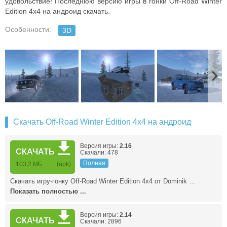
удовольствие! Последнюю версию игры в гонки Off-Road Winter
Edition 4x4 на андроид скачать.
Особенности:
3D
Скачать Off-Road Winter Edition 4x4 на андроид
Версия игры:
2.16
СКАЧАТЬ
Скачали: 478
Полная
103,2 МБ
(apk)
Скачать игру-гонку Off-Road Winter Edition 4x4 от Dominik …
Показать полностью ...
Версия игры:
2.14
СКАЧАТЬ
Скачали: 2896