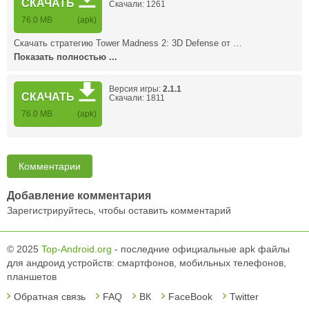
СКАЧАТЬ
Скачали: 1261
76.0 MB
(apk)
Скачать стратегию Tower Madness 2: 3D Defense от …
Показать полностью ...
Версия игры:
2.1.1
СКАЧАТЬ
Скачали: 1811
76.0 MB
(apk)
Комментарии
Добавление комментария
Зарегистрируйтесь, чтобы оставить комментарий
© 2025
Top-Android.org
- последние официальные apk файлы
для андроид устройств: смартфонов, мобильных телефонов,
планшетов
Обратная связь
FAQ
ВК
FaceBook
Twitter