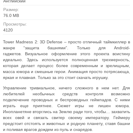
Английский
Размер:
76.0 MB
Просмотры:
4120
Tower Madness 2: 3D Defense – просто отличный таймкиллер в
жанре “защита башнями”. Только для Android-
гаджетов.
Визуальное оформление этого проекта воистину
идеально. Здесь используется полноценная трехмерность,
которая делает процесс более современным и зрелищным,
масса юмора и смешные герои. Анимация просто потрясающа,
яркая и плавная. Только за это стоит скачать игрушку.
Управление тривиальное, ничего сложного в нем нет. Для
любителей необычных средств контроля возможно
подключение проводных и беспроводных геймпадов. С ними
играть еще приятнее.
Сюжет игры не лишен юмора.
Инопланетяне вторглись на Землю ради того, чтобы… захватить
всех овей и связать свитер своему императору. Геймеру
предстоит отстоять и животных и родную планету, ставя башни
и поливая врагов дождем из пуль и снарядов.