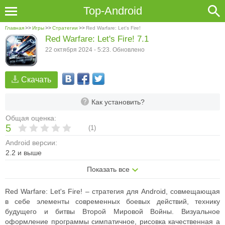
Top-Android
Главная
>>
Игры
>>
Стратегии
>>
Red Warfare: Let's Fire!
Red Warfare: Let's Fire! 7.1
22 октября 2024 - 5:23. Обновлено
Скачать
Как установить?
Общая оценка:
5
(
1
)
Android версии:
2.2 и выше
Показать все
Red Warfare: Let's Fire! – стратегия для Android, совмещающая
в себе элементы современных боевых действий, технику
будущего и битвы Второй Мировой Войны.
Визуальное
оформление программы симпатичное, рисовка качественная а