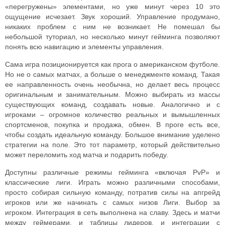
«перегружены» элементами, но уже минут через 10 это
ощущение исчезает. Звук хороший.
Управление продумано,
никаких проблем с ним не возникает. Не помешал бы
небольшой туториал, но несколько минут гейминга позволяют
понять всю навигацию и элементы управления.
Сама игра позиционируется как прога о американском футболе.
Но не о самых матчах, а больше о менеджменте команд. Такая
ее направленность очень необычна, но делает весь процесс
оригинальным и занимательным.
Можно выбирать из массы
существующих команд, создавать новые. Аналогично и с
игроками – огромное количество реальных и вымышленных
спортсменов, покупка и продажа, обмен. В проге есть все,
чтобы создать идеальную команду.
Большое внимание уделено
стратегии на поле. Это тот параметр, который действительно
может переломить ход матча и подарить победу.
Доступны различные режимы гейминга «включая PvP» и
классические лиги. Играть можно различными способами,
просто собирая сильную команду, потратив силы на апгрейд
игроков или же начинать с самых низов Лиги. Выбор за
игроком.
Интеграция в сеть выполнена на славу. Здесь и матчи
между геймерами, и таблицы лидеров, и интеграции с