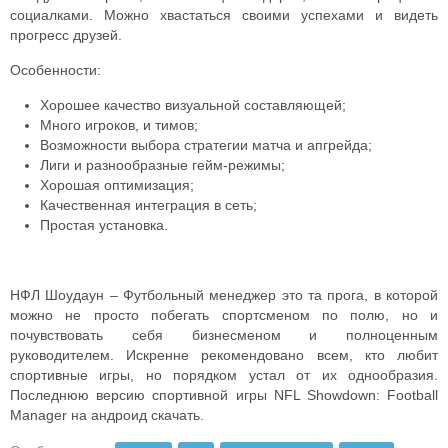
социалками. Можно хвастаться своими успехами и видеть
прогресс друзей.
Особенности:
Хорошее качество визуальной составляющей;
Много игроков, и тимов;
Возможности выбора стратегии матча и апгрейда;
Лиги и разнообразные гейм-режимы;
Хорошая оптимизация;
Качественная интеграция в сеть;
Простая установка.
НФЛ Шоудаун – Футбольный менеджер это та прога, в которой
можно не просто побегать спортсменом по полю, но и
почувствовать себя бизнесменом и полноценным
руководителем. Искренне рекомендовано всем, кто любит
спортивные игры, но порядком устал от их однообразия.
Последнюю версию спортивной игры NFL Showdown: Football
Manager на андроид скачать.